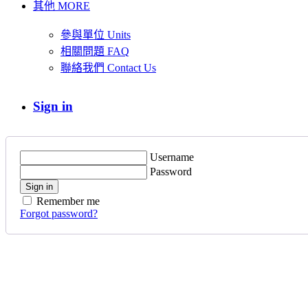
其他 MORE
參與單位 Units
相關問題 FAQ
聯絡我們 Contact Us
Sign in
Username
Password
Sign in
Remember me
Forgot password?