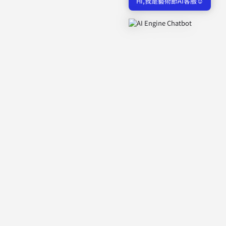
Hi,我是藝術節AI客服☺️
關於藝術節
歷年展演
探索大稻埕地圖
參與單位
相關問題
© 2024 TTTIFA｜大稻埕國際藝術節｜台北市