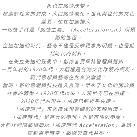
系也在加速改變。
超高齡社會的到來，人口加速老化。世代與世代的文化
差異，也在加速擴大。
一切幾乎就是「加速主義」（
Accelerationism
）所預
期的進程。
在這加速的時代，藝術不僅是反映現象的明鏡，也是批
判時代的刺針。
在失控失速的狂亂中，創作者要保持警醒與覺知。
一百年前的
1920
年代，大稻埕是台灣文化
啟
蒙的場所。
現代思想與藝術在此奔流激盪。
當時，新的思潮與科技進入台灣，帶來了文化的開放與
社會的轉型。
1920
年代以來，人類世界已在加速。
2020
年代的現在，加速已經近乎失速。
「加速時代」可能造成現有體制的瓦解崩潰。
「加速時代」是巨大的夢想，也是可怖的夢魘。
大稻埕國際藝術節以「加速時代
Acceleration
」為題，
穿越百年時空，藝術與當代共振，